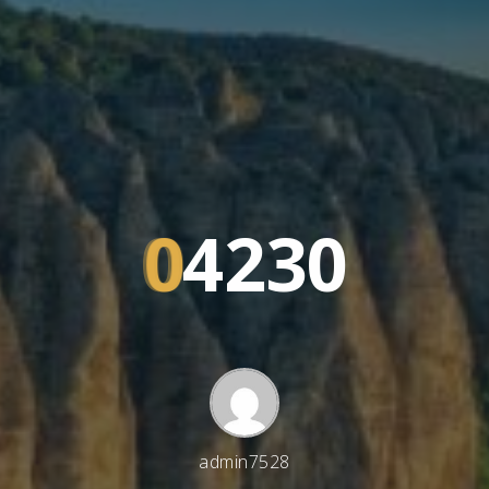
0
4
2
3
0
admin7528