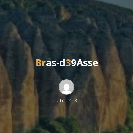
B
r
a
s
-
d
3
9
A
s
s
e
admin7528