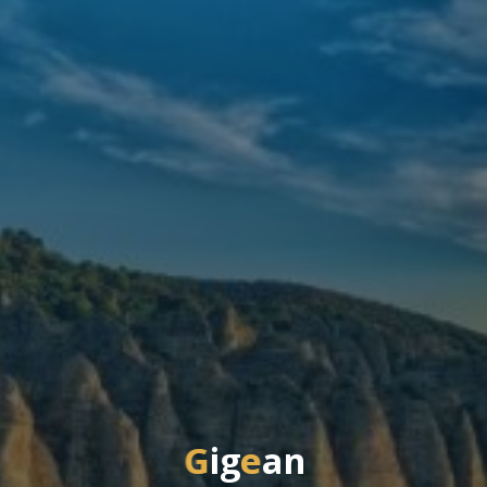
G
i
g
e
a
n