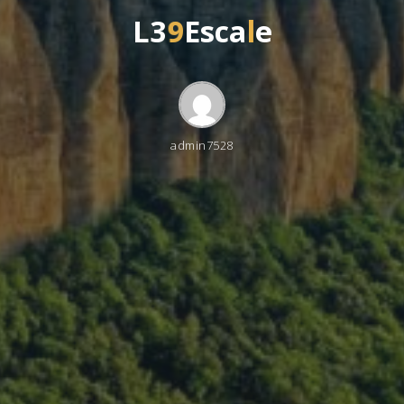
L
3
9
E
s
c
a
l
e
admin7528