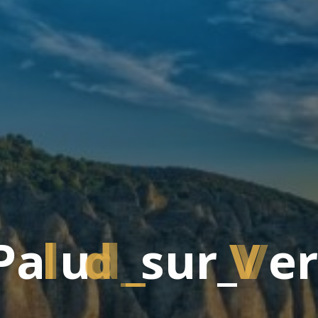
P
a
l
u
d
_
s
u
r
_
V
e
r