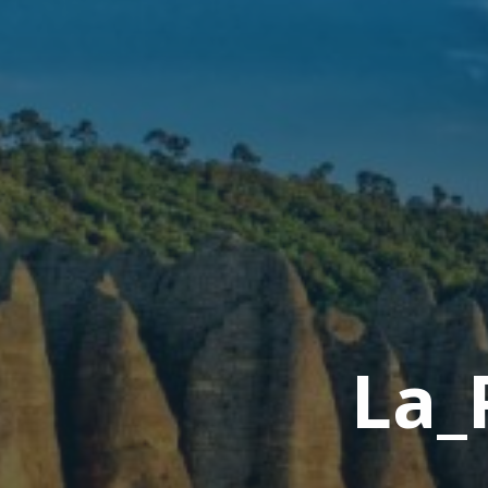
L
a
_