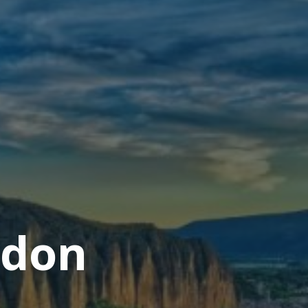
d
o
n