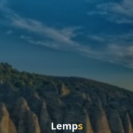
L
e
m
p
s