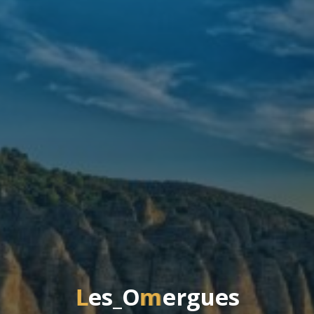
L
e
s
_
O
m
e
r
g
u
e
s