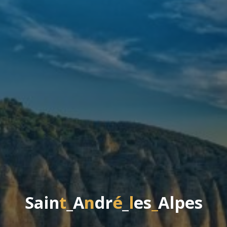
S
a
i
n
t
_
A
n
d
r
é
_
l
e
s
_
A
l
p
e
s