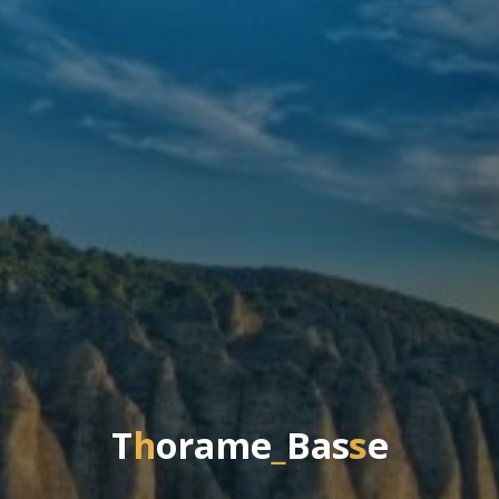
T
h
o
r
a
m
e
_
B
a
s
s
e